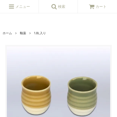
ねんど,粘土,陶芸,陶芸,陶芸用品,陶芸材料,陶芸原料,釉薬,陶芸窯,陶芸シ
ョップ
メニュー
検索
カート
ホーム
釉薬
1.8L入り