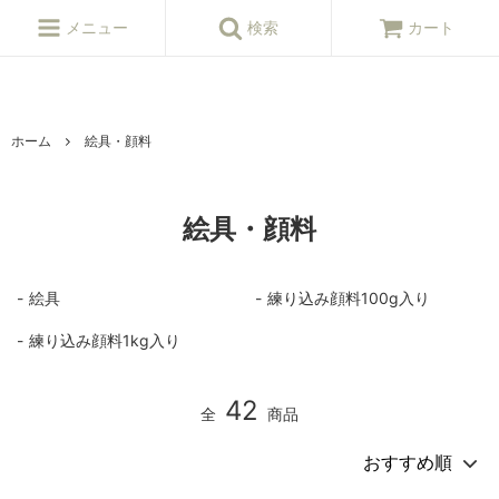
ねんど,粘土,陶芸,陶芸,陶芸用品,陶芸材料,陶芸原料,釉薬,陶芸窯,陶芸シ
ョップ
メニュー
検索
カート
ホーム
絵具・顔料
絵具・顔料
絵具
練り込み顔料100g入り
練り込み顔料1kg入り
42
全
商品