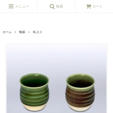
ねんど,粘土,陶芸,陶芸,陶芸用品,陶芸材料,陶芸原料,釉薬,陶芸窯,陶芸シ
ョップ
メニュー
検索
カート
ホーム
釉薬
9L入り