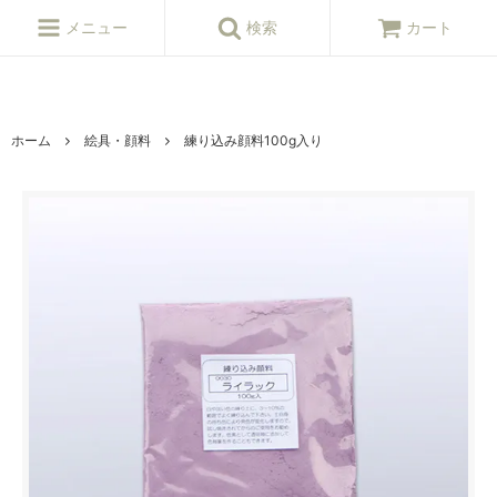
ねんど,粘土,陶芸,陶芸,陶芸用品,陶芸材料,陶芸原料,釉薬,陶芸窯,陶芸シ
ョップ
メニュー
検索
カート
ホーム
絵具・顔料
練り込み顔料100g入り