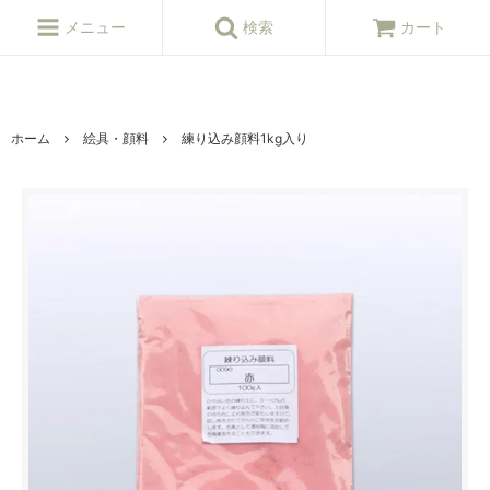
ねんど,粘土,陶芸,陶芸,陶芸用品,陶芸材料,陶芸原料,釉薬,陶芸窯,陶芸シ
ョップ
メニュー
検索
カート
ホーム
絵具・顔料
練り込み顔料1kg入り