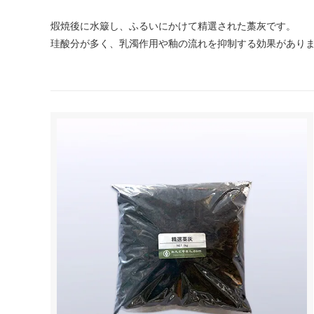
煆焼後に水簸し、ふるいにかけて精選された藁灰です。
珪酸分が多く、乳濁作用や釉の流れを抑制する効果があり