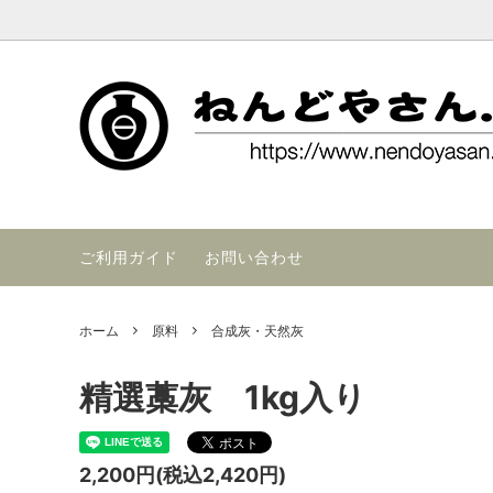
ねんど,粘土,陶芸,陶芸,陶芸用品,陶芸材料,陶芸原料,釉薬,陶芸窯,陶芸
粘土
交通アクセス
釉薬
FAX注
陶芸材料
ご利用ガイド
お問い合わせ
ホーム
原料
合成灰・天然灰
精選藁灰 1kg入り
2,200円(税込2,420円)