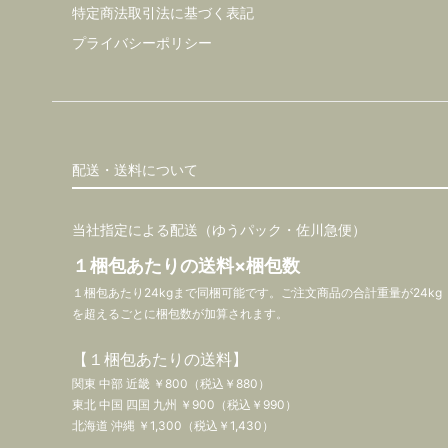
特定商法取引法に基づく表記
プライバシーポリシー
配送・送料について
当社指定による配送（ゆうパック・佐川急便）
１梱包あたりの送料×梱包数
１梱包あたり24kgまで同梱可能です。ご注文商品の合計重量が24kg
を超えるごとに梱包数が加算されます。
【１梱包あたりの送料】
関東 中部 近畿 ￥800（税込￥880）
東北 中国 四国 九州 ￥900（税込￥990）
北海道 沖縄 ￥1,300（税込￥1,430）