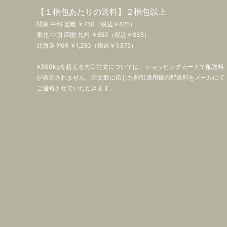
【１梱包あたりの送料】２梱包以上
関東 中部 近畿 ￥750（税込￥825）
東北 中国 四国 九州 ￥850（税込￥935）
北海道 沖縄 ￥1,250（税込￥1,375）
※300kgを超える大口注文については、ショッピングカートで配送料
が表示されません。注文数に応じた割引適用後の配送料をメールにて
ご連絡させていただきます。