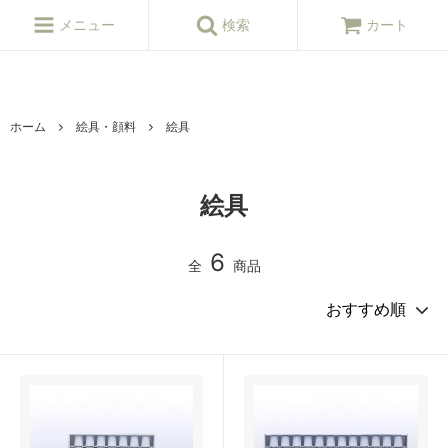
ねんど,粘土,陶芸,陶芸,陶芸用品,陶芸材料,陶芸原料,釉薬,陶芸窯,陶芸シ
ョップ
メニュー
検索
カート
ホーム
絵具・顔料
絵具
絵具
6
全
商品