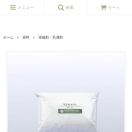
ねんど,粘土,陶芸,陶芸,陶芸用品,陶芸材料,陶芸原料,釉薬,陶芸窯,陶芸シ
ョップ
メニュー
検索
カート
ホーム
原料
溶融剤・乳濁剤