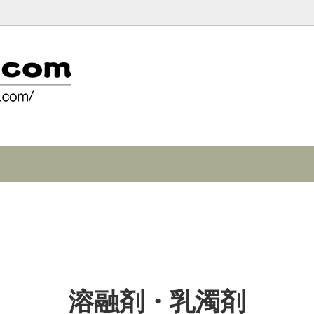
ショップ
文
原料
溶融剤・乳濁剤