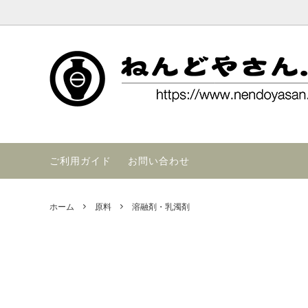
ねんど,粘土,陶芸,陶芸,陶芸用品,陶芸材料,陶芸原料,釉薬,陶芸窯,陶芸
粘土
交通アクセス
釉薬
FAX注
陶芸材料
ご利用ガイド
お問い合わせ
ホーム
原料
溶融剤・乳濁剤